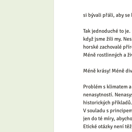
si bývali přáli, aby se
Tak jednoduché to je.
když jsme žili my. Ne
horské zachovalé pří
Méně rostlinných a ži
Méně krásy! Méně div
Problém s klimatem a 
nenasytností. Nenasys
historických příkladů.
V souladu s principem
jen do té míry, abycho
Etické otázky není tě