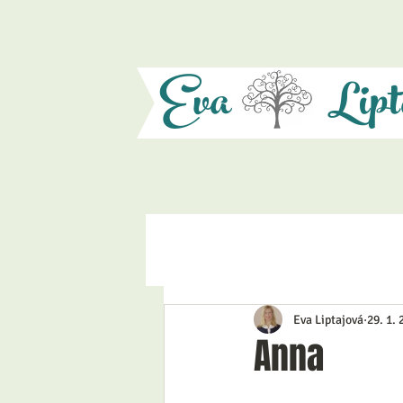
Eva
Lipt
Eva Liptajová
29. 1.
Anna