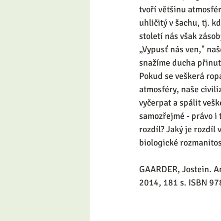
tvoří většinu atmosfér
uhličitý v šachu, tj.
století nás však zásob
„Vypusť nás ven," naš
snažíme ducha přinutit
Pokud se veškerá ropa,
atmosféry, naše civil
vyčerpat a spálit vešk
samozřejmé - právo i t
rozdíl? Jaký je rozdíl
biologické rozmanitos
GAARDER, Jostein. Ann
2014, 181 s. ISBN 97