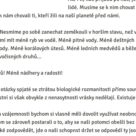
lidé. Musíme se k nim chovat 
 k nám chovali ti, kteří žili na naší planetě před námi. 
 Nesmíme po sobě zanechat zeměkouli v horším stavu, než v
smí mít méně ryb ve vodě. Méně pitné vody. Méně deštných
rody. Méně korálových útesů. Méně ledních medvědů a běže
vočisných druhů... 
ů! Méně nádhery a radosti! 
otázky spjaté se ztrátou biologické rozmanitosti přímo souvi
tní si však obvykle z nenasytnosti vrásky nedělají. Existuj
 
 vzájemnosti bychom si vlasně měli dovolit využívat neobno
m se zároveň postarali o to, aby se naši potomci obešli bez 
žké zodpovědět, jde o naši schopnst držet se odpovědí ty js