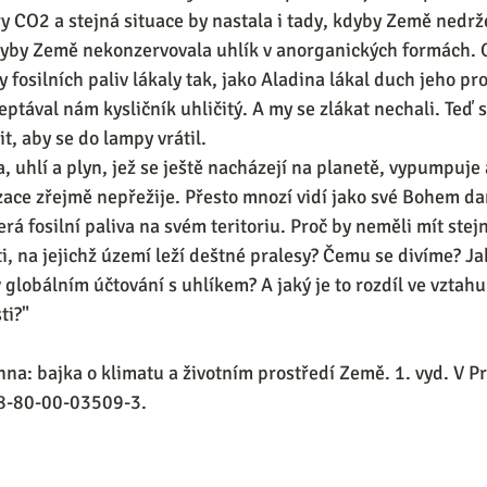
y CO2 a stejná situace by nastala i tady, kdyby Země nedrže
 kdyby Země nekonzervovala uhlík v anorganických formách. 
y fosilních paliv lákaly tak, jako Aladina lákal duch jeho pr
eptával nám kysličník uhličitý. A my se zlákat nechali. Teď 
, aby se do lampy vrátil.  
 uhlí a plyn, jež se ještě nacházejí na planetě, vypumpuje 
izace zřejmě nepřežije. Přesto mnozí vidí jako své Bohem da
erá fosilní paliva na svém teritoriu. Proč by neměli mít stejn
i, na jejichž území leží deštné pralesy? Čemu se divíme? Jak
 v globálním účtování s uhlíkem? A jaký je to rozdíl ve vztahu
ti?" 
a: bajka o klimatu a životním prostředí Země. 1. vyd. V Pr
8-80-00-03509-3. 