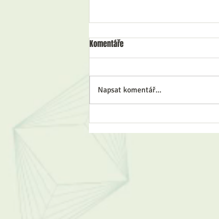
Komentáře
Napsat komentář...
Klimatická změna a udržitelnost
v ISO normách