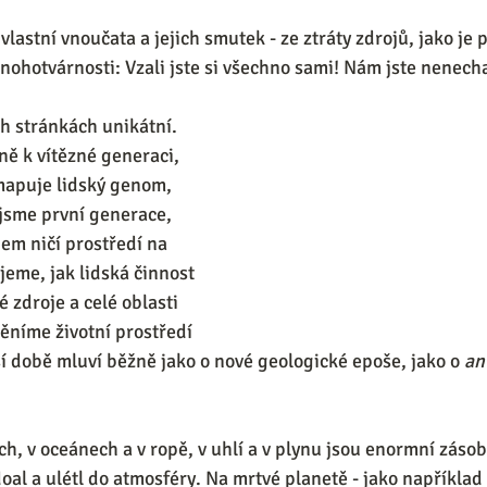
lastní vnoučata a jejich smutek - ze ztráty zdrojů, jako je pl
nohotvárnosti: Vzali jste si všechno sami! Nám jste nenechal
h stránkách unikátní. 
ně k vítězné generaci, 
mapuje lidský genom, 
jsme první generace, 
m ničí prostředí na 
jeme, jak lidská činnost 
 zdroje a celé oblasti 
níme životní prostředí 
ší době mluví běžně jako o nové geologické epoše, jako o 
an
ích, v oceánech a v ropě, v uhlí a v plynu jsou enormní zásob
oal a ulétl do atmosféry. Na mrtvé planetě - jako například 