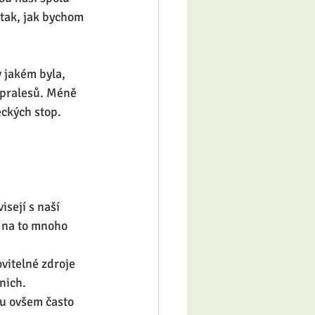
tak, jak bychom 
 jakém byla, 
 pralesů. Méně 
ckých stop. 
sejí s naší 
e na to mnoho 
vitelné zdroje 
nich.  
ou ovšem často 