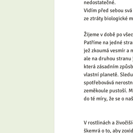
nedostatečné.  
Vidím před sebou svá v
ze ztráty biologické m
Žijeme v době po všec
Patříme na jedné stra
jež zkoumá vesmír a 
ale na druhou stranu 
která zásadním způsbe
vlastní planetě. Sledu
spotřebovává nerostné
zeměkoule pustoší. Mě
do té míry, že se o na
V rostlinách a živočiš
škemrá o to, aby zoxid