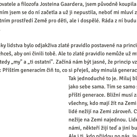
vatele a filozofa Josteina Gaardera, jsem původně koupila 
ím jsem se do ní začetla a už ji nepustila, neboť mi mluví z
tním prostředí Země pro děti, ale i dospělé. Ráda z ní budu 
 
ky lidstva bylo odjakživa zlaté pravidlo postavené na princ
chceš, aby oni činili tobě. Ale to zlaté pravidlo nemůže už mí
tedy „my" a „ti ostatní". Začíná nám být jasné, že princip 
: Příštím generacím čiň to, co si přeješ, aby minulá generace
Tak jednoduché to je. Miluj b
jako sebe sama. Tím se samo 
příští generace. Bližní musí 
všechny, kdo mají žít na Zemi
lidé nežijí na Zemi zároveň. C
nežije na Zemi najednou. Lidé 
námi, někteří žijí teď a jiní b
Ale i ti, kdo přijdou po nás, j