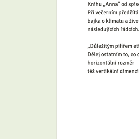
Knihu „Anna" od spiso
Při večerním předčítán
bajka o klimatu a živo
následujících řádcích.
„Důležitým pilířem eti
Dělej ostatním to, co 
horizontální rozměr - 
též vertikální dimenzi