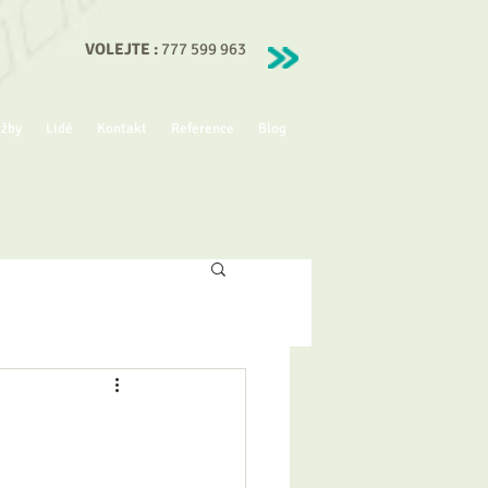
VOLEJTE :
777 599 963
užby
Lidé
Kontakt
Reference
Blog