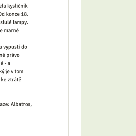
la kysličník 
Od konce 18. 
oslulé lampy. 
se marně 
a vypustí do 
né právo 
é - a 
ý je v tom 
 ke ztrátě 
aze: Albatros, 