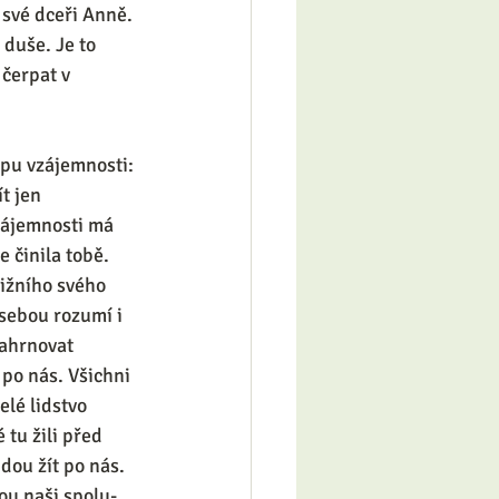
své dceři Anně. 
 duše. Je to 
čerpat v 
ipu vzájemnosti: 
t jen 
vzájemnosti má 
 činila tobě. 
ližního svého 
sebou rozumí i 
zahrnovat 
 po nás. Všichni 
elé lidstvo 
tu žili před 
udou žít po nás. 
sou naši spolu-