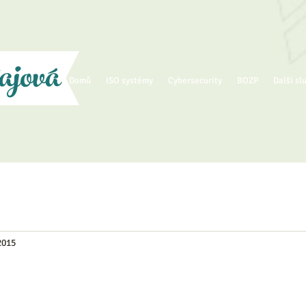
ajová
Domů
ISO systémy
Cybersecurity
BOZP
Další sl
 2015