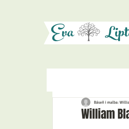
Eva
Lipt
Báseň i malba: Will
William Bl