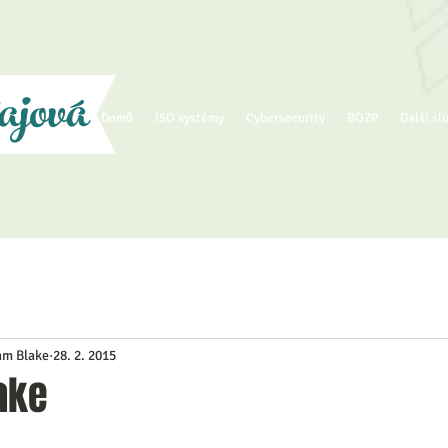
ajová
Domů
ISO systémy
Cybersecurity
BOZP
Další sl
iam Blake
28. 2. 2015
ake