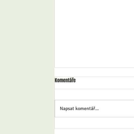
Komentáře
Napsat komentář...
Klimatická změna a udržitelnost