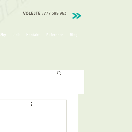
VOLEJTE :
777 599 963
užby
Lidé
Kontakt
Reference
Blog