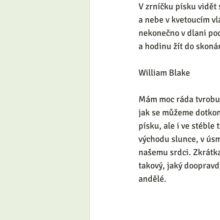
V zrníčku písku vidět 
a nebe v kvetoucím vlá
nekonečno v dlani pod
a hodinu žít do skonán
William Blake 
Mám moc ráda tvrobu W
jak se můžeme dotkono
písku, ale i ve stéble 
východu slunce, v úsmě
našemu srdci. Zkrátka
takový, jaký doopravd
andělé. 