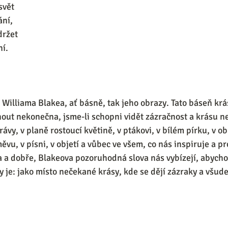
svět 
ní, 
ržet 
í. 
illiama Blakea, ať básně, tak jeho obrazy. Tato báseň krá
ut nekonečna, jsme-li schopni vidět zázračnost a krásu ne
trávy, v planě rostoucí květině, v ptákovi, v bílém pírku, v ob
vu, v písni, v objetí a vůbec ve všem, co nás inspiruje a p
 a dobře, Blakeova pozoruhodná slova nás vybízejí, abycho
y je: jako místo nečekané krásy, kde se dějí zázraky a všud