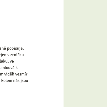
sně popisuje, 
jen v zrníčku 
laku, ve 
romlouvá k 
m viděli vesmír 
e kolem nás jsou 